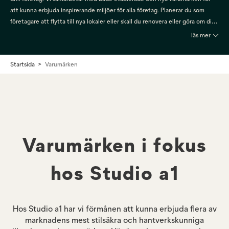
att kunna erbjuda inspirerande miljöer för alla företag. Planerar du som
företagare att flytta till nya lokaler eller skall du renovera eller göra om ditt
hotell, din restaurang, ditt kontor eller annan företagslokal, så är vi din
läs mer
helhetsleverantör av möbler och inredningsprodukter. Saknar du något är
du varmt välkommen att kontakta oss, så gör vi vad vi kan för att lösa
Startsida
Varumärken
efterfrågan.
Varumärken i fokus
hos Studio a1
Hos Studio a1 har vi förmånen att kunna erbjuda flera av
marknadens mest stilsäkra och hantverkskunniga