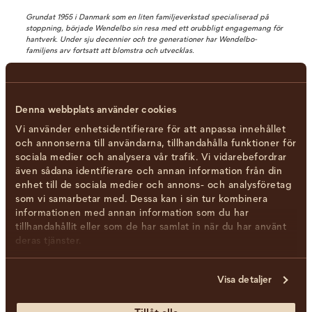
Grundat 1955 i Danmark som en liten familjeverkstad specialiserad på
stoppning, började Wendelbo sin resa med ett orubbligt engagemang för
hantverk. Under sju decennier och tre generationer har Wendelbo-
familjens arv fortsatt att blomstra och utvecklas.
Denna webbplats använder cookies
Vi använder enhetsidentifierare för att anpassa innehållet
och annonserna till användarna, tillhandahålla funktioner för
sociala medier och analysera vår trafik. Vi vidarebefordrar
även sådana identifierare och annan information från din
enhet till de sociala medier och annons- och analysföretag
som vi samarbetar med. Dessa kan i sin tur kombinera
informationen med annan information som du har
tillhandahållit eller som de har samlat in när du har använt
deras tjänster.
Visa detaljer