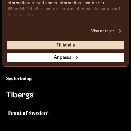
informationen med annan information som du har
tillhandahållit eller som de har samlat in när du har använt
Kontakt
deras tjänster.
Cookiepolicy
Visa detaljer
Tillåt alla
Anpassa
Systerbolag